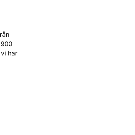
från
r 900
 vi har