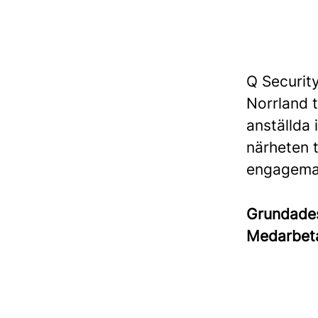
Q Securit
Norrland t
anställda 
närheten t
engagema
Grundad
Medarbet