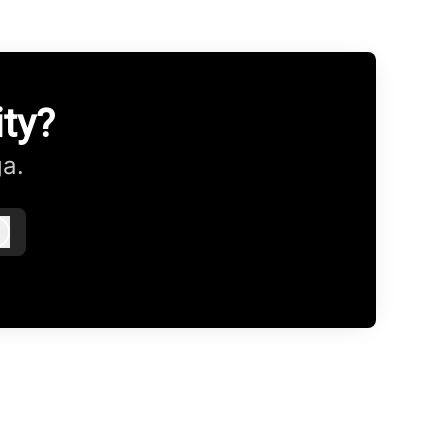
ty?
ga.
Logga in